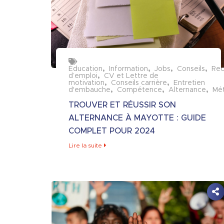
Éducation
Information
Jobs
Conseils
Rec
d’emploi
CV et Lettre de
motivation
Conseils carrière
Entretien
d'embauche
Compétence
Alternance
Mét
TROUVER ET RÉUSSIR SON
ALTERNANCE À MAYOTTE : GUIDE
COMPLET POUR 2024
Lire la suite