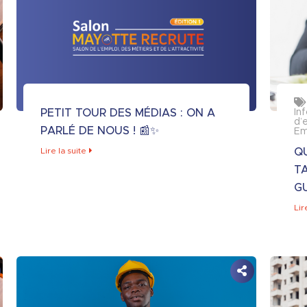
PETIT TOUR DES MÉDIAS : ON A
In
d’
PARLÉ DE NOUS ! 📰✨
Em
Lire la suite
Q
T
G
Lir