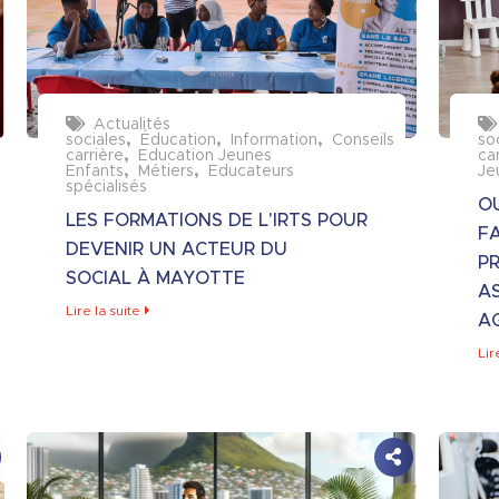
Actualités
sociales
Éducation
Information
Conseils
so
carrière
Education Jeunes
ca
Enfants
Métiers
Educateurs
Je
spécialisés
O
LES FORMATIONS DE L'IRTS POUR
FA
DEVENIR UN ACTEUR DU
P
SOCIAL À MAYOTTE
A
Lire la suite
A
Lir