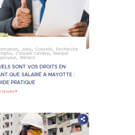
formation
Jobs
Conseils
Recherche
emploi
Conseils carrière
Marque
ployeur
Métiers
UELS SONT VOS DROITS EN
ANT QUE SALARIÉ À MAYOTTE :
UIDE PRATIQUE
e la suite