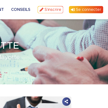
NT
CONSEILS
S’inscrire
Se connecter
OTTE
Mayotte