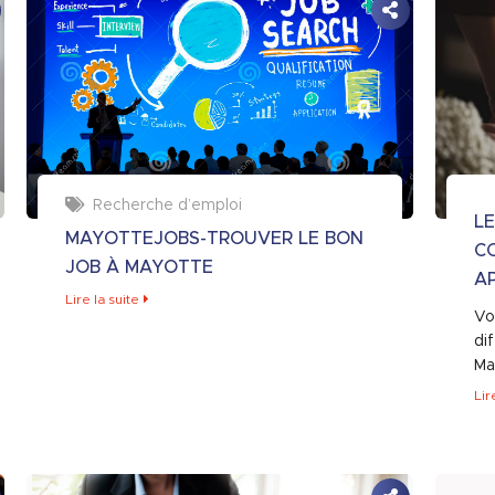
Recherche d’emploi
LE
MAYOTTEJOBS-TROUVER LE BON
C
JOB À MAYOTTE
A
Lire la suite
Vo
di
Ma
Lir