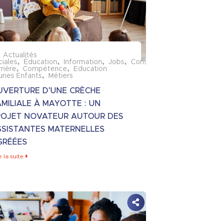
Actualités
ciales
Éducation
Information
Jobs
Conseils
rrière
Compétence
Education
unes Enfants
Métiers
UVERTURE D’UNE CRÈCHE
MILIALE À MAYOTTE : UN
ROJET NOVATEUR AUTOUR DES
SSISTANTES MATERNELLES
GRÉÉES
e la suite