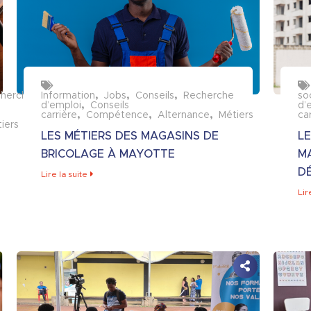
herche
Information
Jobs
Conseils
Recherche
so
d’emploi
Conseils
d’
carrière
Compétence
Alternance
Métiers
ca
iers
LES MÉTIERS DES MAGASINS DE
LE
BRICOLAGE À MAYOTTE
M
DÉ
Lire la suite
Lir