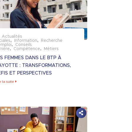
Actualités
ciales
Information
Recherche
emploi
Conseils
rrière
Compétence
Métiers
S FEMMES DANS LE BTP À
AYOTTE : TRANSFORMATIONS,
FIS ET PERSPECTIVES
e la suite