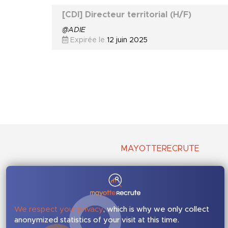
[CDI] Directeur territorial (H/F)
@ADIE
Expirée le
12 juin 2025
MAYOTTERECRUTE
Qui sommes-nous ?
Comment ça marche ?
Nous contacter
We respect your privacy
, which is why we only collect
anonymized statistics of your visit at this time.