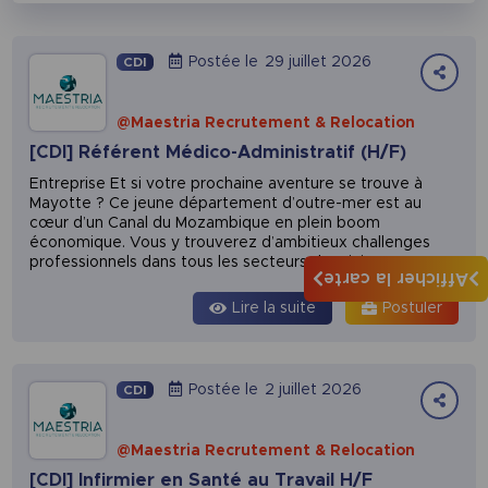
Postée le
29 juillet 2026
CDI
Entreprise
@Maestria Recrutement & Relocation
+
Domaine
[CDI] Référent Médico-Administratif (H/F)
−
Entreprise Et si votre prochaine aventure se trouve à
Mayotte ? Ce jeune département d’outre-mer est au
cœur d’un Canal du Mozambique en plein boom
économique. Vous y trouverez d’ambitieux challenges
professionnels dans tous les secteurs d’activit...
Afficher la carte
Lire la suite
Postuler
Postée le
2 juillet 2026
CDI
@Maestria Recrutement & Relocation
[CDI] Infirmier en Santé au Travail H/F