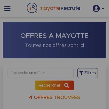
S’inscrire
Se connecter
OFFRES À MAYOTTE
Toutes nos offres sont ici
Filtres
Recherche un métier
Rechercher
Ville
4
OFFRES TROUVÉES
Types de contrats