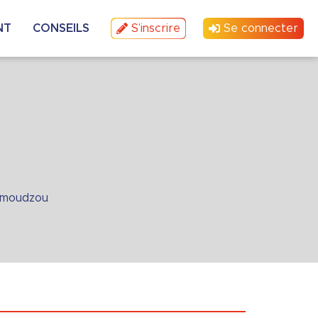
NT
CONSEILS
S’inscrire
Se connecter
moudzou